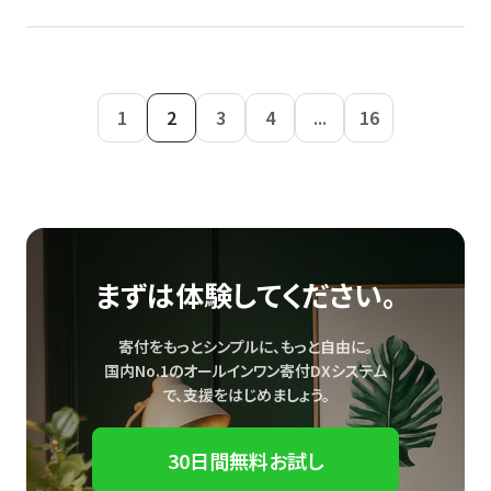
1
2
3
4
...
16
まずは体験してください。
寄付をもっとシンプルに、もっと自由に。
国内No.1のオールインワン寄付DXシステム
で、
支援をはじめましょう。
30日間無料お試し