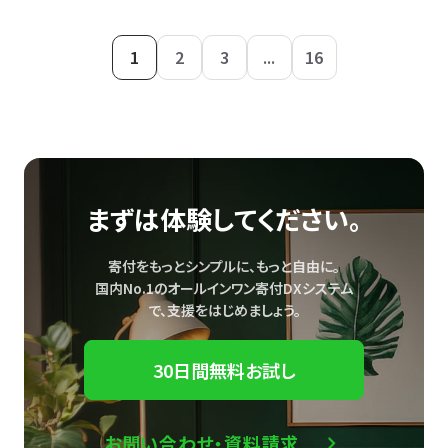
1
2
3
...
16
まずは体験してください。
寄付をもっとシンプルに、もっと自由に。
国内No.1のオールインワン寄付DXシステム
で、
支援をはじめましょう。
30日間無料お試し
お問い合わせ・資料請求