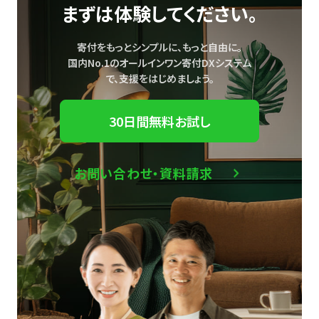
まずは体験してください。
寄付をもっとシンプルに、もっと自由に。
国内No.1のオールインワン寄付DXシステム
で、
支援をはじめましょう。
30日間無料お試し
お問い合わせ・資料請求