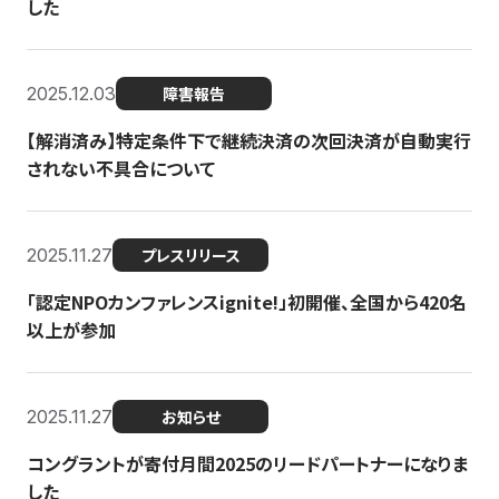
した
2025.12.03
障害報告
【解消済み】特定条件下で継続決済の次回決済が自動実行
されない不具合について
2025.11.27
プレスリリース
「認定NPOカンファレンスignite!」初開催、全国から420名
以上が参加
2025.11.27
お知らせ
コングラントが寄付月間2025のリードパートナーになりま
した