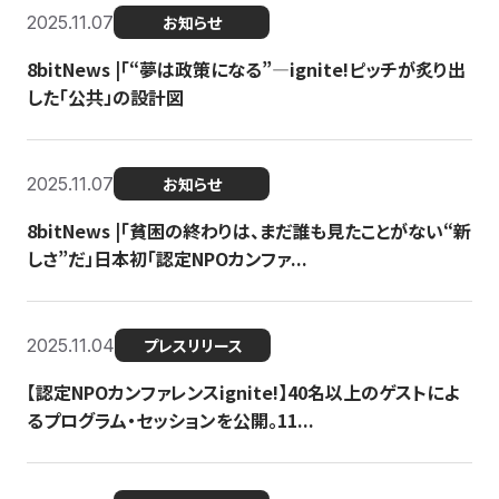
2025.11.07
お知らせ
8bitNews |「“夢は政策になる”—ignite!ピッチが炙り出
した「公共」の設計図
2025.11.07
お知らせ
8bitNews |「貧困の終わりは、まだ誰も見たことがない“新
しさ”だ」日本初「認定NPOカンファ...
2025.11.04
プレスリリース
【認定NPOカンファレンスignite!】40名以上のゲストによ
るプログラム・セッションを公開。11...