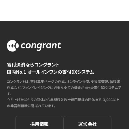
寄付決済ならコングラント
国内No.1 オールインワンの寄付DXシステム
コングラントは、寄付募集ページの作成、オンライン決済、支援者管理、領収書
作成など、ファンドレイジングに必要な全ての機能が揃った寄付DXシステムで
す。
立ち上げたばかりの団体から年間収入数十億円規模の団体まで、3,000以上
の非営利組織に選ばれています。
採用情報
運営会社