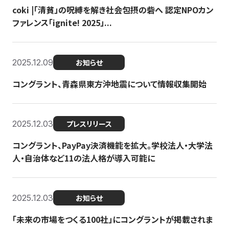
coki |「清貧」の呪縛を解き社会包摂の砦へ 認定NPOカン
ファレンス「ignite! 2025」...
2025.12.09
お知らせ
コングラント、青森県東方沖地震について情報収集開始
2025.12.03
プレスリリース
コングラント、PayPay決済機能を拡大。学校法人・大学法
人・自治体など11の法人格が導入可能に
2025.12.03
お知らせ
「未来の市場をつくる100社」にコングラントが掲載されま