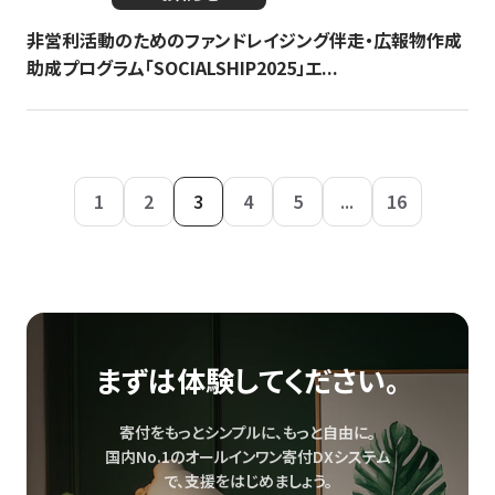
非営利活動のためのファンドレイジング伴走・広報物作成
助成プログラム「SOCIALSHIP2025」エ...
1
2
3
4
5
...
16
まずは体験してください。
寄付をもっとシンプルに、もっと自由に。
国内No.1のオールインワン寄付DXシステム
で、
支援をはじめましょう。