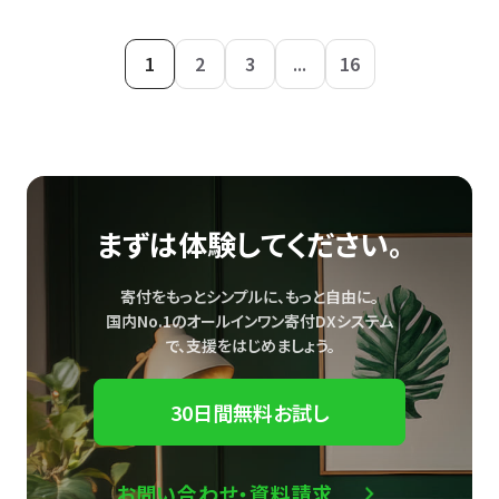
1
2
3
...
16
まずは体験してください。
寄付をもっとシンプルに、もっと自由に。
国内No.1のオールインワン寄付DXシステム
で、
支援をはじめましょう。
30日間無料お試し
お問い合わせ・資料請求