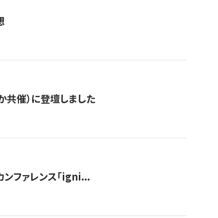
想
か共催）に登壇しました
ンファレンス「igni...