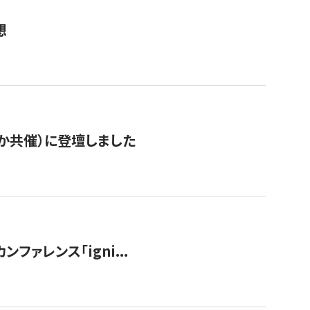
想
か共催）に登壇しました
ンファレンス「igni...