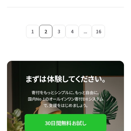
1
2
3
4
...
16
まずは体験してください。
寄付をもっとシンプルに、もっと自由に。
国内No.1のオールインワン寄付DXシステム
で、
支援をはじめましょう。
30日間無料お試し