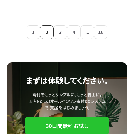
1
2
3
4
...
16
まずは体験してください。
寄付をもっとシンプルに、もっと自由に。
国内No.1のオールインワン寄付DXシステム
で、
支援をはじめましょう。
30日間無料お試し