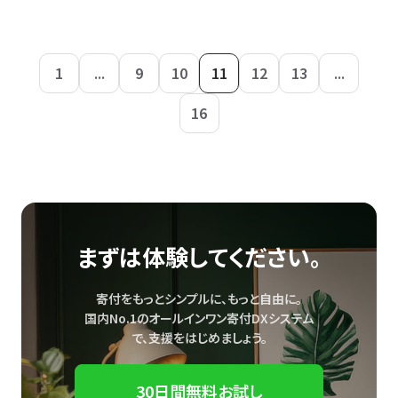
1
...
9
10
11
12
13
...
16
まずは体験してください。
寄付をもっとシンプルに、もっと自由に。
国内No.1のオールインワン寄付DXシステム
で、
支援をはじめましょう。
30日間無料お試し