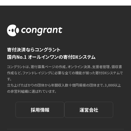
寄付決済ならコングラント
国内No.1 オールインワンの寄付DXシステム
コングラントは、寄付募集ページの作成、オンライン決済、支援者管理、領収書
作成など、ファンドレイジングに必要な全ての機能が揃った寄付DXシステムで
す。
立ち上げたばかりの団体から年間収入数十億円規模の団体まで、3,000以上
の非営利組織に選ばれています。
採用情報
運営会社