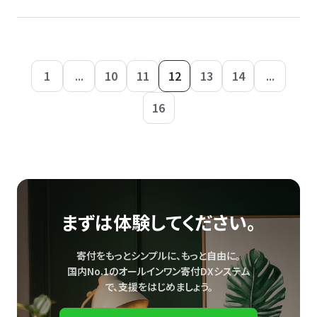
1
...
10
11
12
13
14
...
16
まずは体験してください。
寄付をもっとシンプルに、もっと自由に。
国内No.1のオールインワン寄付DXシステム
で、
支援をはじめましょう。