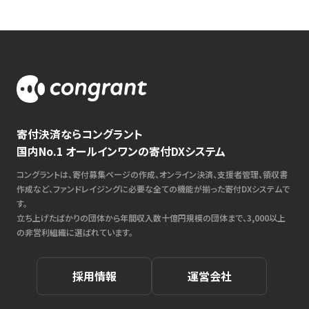
寄付決済ならコングラント
国内No.1 オールインワンの寄付DXシステム
コングラントは、寄付募集ページの作成、オンライン決済、支援者管理、領収書
作成など、ファンドレイジングに必要な全ての機能が揃った寄付DXシステムで
す。
立ち上げたばかりの団体から年間収入数十億円規模の団体まで、3,000以上
の非営利組織に選ばれています。
採用情報
運営会社