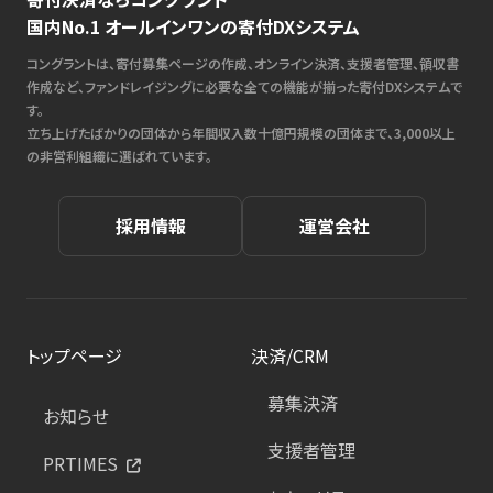
国内No.1 オールインワンの寄付DXシステム
コングラントは、寄付募集ページの作成、オンライン決済、支援者管理、領収書
作成など、ファンドレイジングに必要な全ての機能が揃った寄付DXシステムで
す。
立ち上げたばかりの団体から年間収入数十億円規模の団体まで、3,000以上
の非営利組織に選ばれています。
採用情報
運営会社
トップページ
決済/CRM
募集決済
お知らせ
支援者管理
PRTIMES