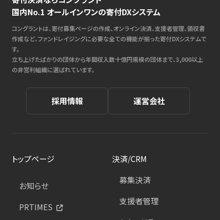
国内No.1 オールインワンの寄付DXシステム
コングラントは、寄付募集ページの作成、オンライン決済、支援者管理、領収書
作成など、ファンドレイジングに必要な全ての機能が揃った寄付DXシステムで
す。
立ち上げたばかりの団体から年間収入数十億円規模の団体まで、3,000以上
の非営利組織に選ばれています。
採用情報
運営会社
トップページ
決済/CRM
募集決済
お知らせ
支援者管理
PRTIMES