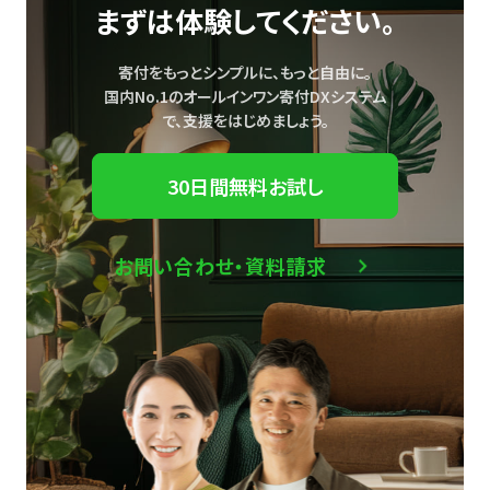
まずは体験してください。
寄付をもっとシンプルに、もっと自由に。
国内No.1のオールインワン寄付DXシステム
で、
支援をはじめましょう。
30日間無料お試し
お問い合わせ・資料請求