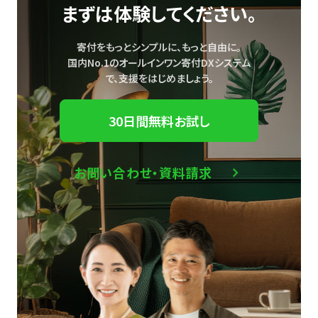
まずは体験してください。
寄付をもっとシンプルに、もっと自由に。
国内No.1のオールインワン寄付DXシステム
で、
支援をはじめましょう。
30日間無料お試し
お問い合わせ・資料請求