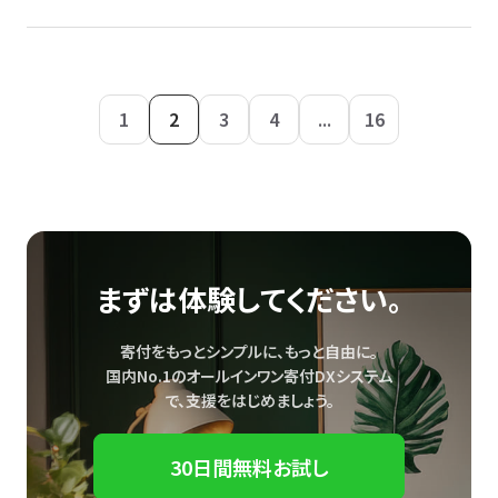
1
2
3
4
...
16
まずは体験してください。
寄付をもっとシンプルに、もっと自由に。
国内No.1のオールインワン寄付DXシステム
で、
支援をはじめましょう。
30日間無料お試し