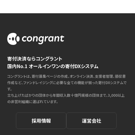
寄付決済ならコングラント
国内No.1 オールインワンの寄付DXシステム
コングラントは、寄付募集ページの作成、オンライン決済、支援者管理、領収書
作成など、ファンドレイジングに必要な全ての機能が揃った寄付DXシステムで
す。
立ち上げたばかりの団体から年間収入数十億円規模の団体まで、3,000以上
の非営利組織に選ばれています。
採用情報
運営会社