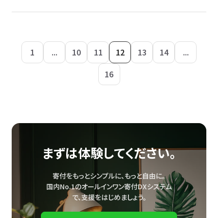
1
...
10
11
12
13
14
...
16
まずは体験してください。
寄付をもっとシンプルに、もっと自由に。
国内No.1のオールインワン寄付DXシステム
で、
支援をはじめましょう。