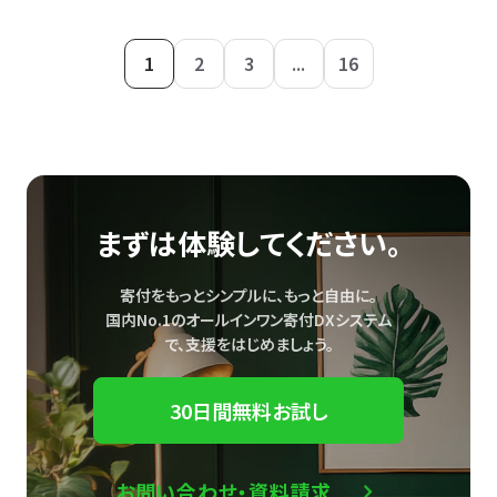
1
2
3
...
16
まずは体験してください。
寄付をもっとシンプルに、もっと自由に。
国内No.1のオールインワン寄付DXシステム
で、
支援をはじめましょう。
30日間無料お試し
お問い合わせ・資料請求