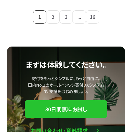
1
2
3
...
16
まずは体験してください。
寄付をもっとシンプルに、もっと自由に。
国内No.1のオールインワン寄付DXシステム
で、
支援をはじめましょう。
30日間無料お試し
お問い合わせ・資料請求