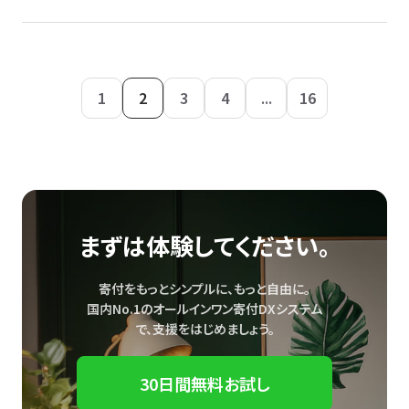
1
2
3
4
...
16
まずは体験してください。
寄付をもっとシンプルに、もっと自由に。
国内No.1のオールインワン寄付DXシステム
で、
支援をはじめましょう。
30日間無料お試し