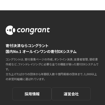
寄付決済ならコングラント
国内No.1 オールインワンの寄付DXシステム
コングラントは、寄付募集ページの作成、オンライン決済、支援者管理、領収書
作成など、ファンドレイジングに必要な全ての機能が揃った寄付DXシステムで
す。
立ち上げたばかりの団体から年間収入数十億円規模の団体まで、3,000以上
の非営利組織に選ばれています。
採用情報
運営会社