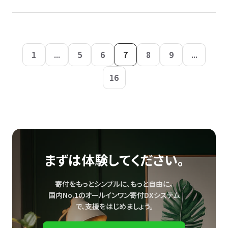
1
...
5
6
7
8
9
...
16
まずは体験してください。
寄付をもっとシンプルに、もっと自由に。
国内No.1のオールインワン寄付DXシステム
で、
支援をはじめましょう。