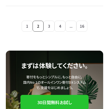
1
2
3
4
...
16
まずは体験してください。
寄付をもっとシンプルに、もっと自由に。
国内No.1のオールインワン寄付DXシステム
で、
支援をはじめましょう。
30日間無料お試し