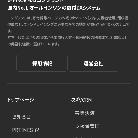
国内No.1 オールインワンの寄付DXシステム
コングラントは、寄付募集ページの作成、オンライン決済、支援者管理、領収書
作成など、ファンドレイジングに必要な全ての機能が揃った寄付DXシステムで
す。
立ち上げたばかりの団体から年間収入数十億円規模の団体まで、3,000以上
の非営利組織に選ばれています。
採用情報
運営会社
トップページ
決済/CRM
募集決済
お知らせ
支援者管理
PRTIMES