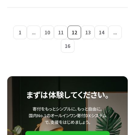
1
...
10
11
12
13
14
...
16
まずは体験してください。
寄付をもっとシンプルに、もっと自由に。
国内No.1のオールインワン寄付DXシステム
で、
支援をはじめましょう。