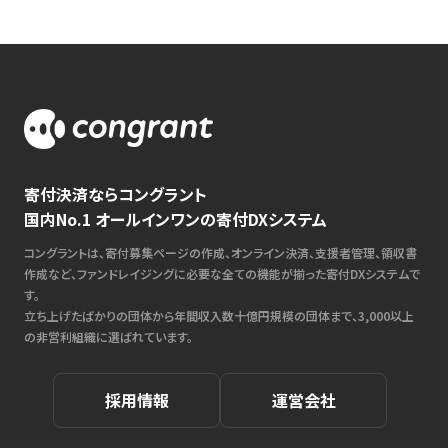
寄付決済ならコングラント
国内No.1 オールインワンの寄付DXシステム
コングラントは、寄付募集ページの作成、オンライン決済、支援者管理、領収書
作成など、ファンドレイジングに必要な全ての機能が揃った寄付DXシステムで
す。
立ち上げたばかりの団体から年間収入数十億円規模の団体まで、3,000以上
の非営利組織に選ばれています。
採用情報
運営会社