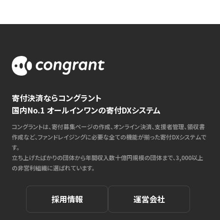
寄付決済ならコングラント
国内No.1 オールインワンの寄付DXシステム
コングラントは、寄付募集ページの作成、オンライン決済、支援者管理、領収書
作成など、ファンドレイジングに必要な全ての機能が揃った寄付DXシステムで
す。
立ち上げたばかりの団体から年間収入数十億円規模の団体まで、3,000以上
の非営利組織に選ばれています。
採用情報
運営会社