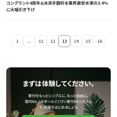
コングラント4周年＆決済手数料を業界最安水準の3.4％
に大幅引き下げ
1
...
11
12
13
14
15
16
まずは体験してください。
寄付をもっとシンプルに、もっと自由に。
国内No.1のオールインワン寄付DXシステム
で、
支援をはじめましょう。