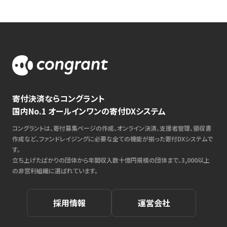
寄付決済ならコングラント
国内No.1 オールインワンの寄付DXシステム
コングラントは、寄付募集ページの作成、オンライン決済、支援者管理、領収書
作成など、ファンドレイジングに必要な全ての機能が揃った寄付DXシステムで
す。
立ち上げたばかりの団体から年間収入数十億円規模の団体まで、3,000以上
の非営利組織に選ばれています。
採用情報
運営会社