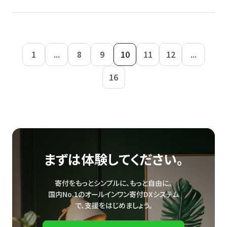
1
...
8
9
10
11
12
...
16
まずは体験してください。
寄付をもっとシンプルに、もっと自由に。
国内No.1のオールインワン寄付DXシステム
で、
支援をはじめましょう。