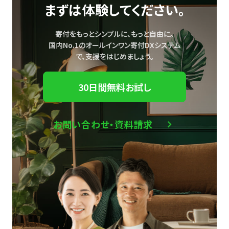
まずは体験してください。
寄付をもっとシンプルに、もっと自由に。
国内No.1のオールインワン寄付DXシステム
で、
支援をはじめましょう。
30日間無料お試し
お問い合わせ・資料請求