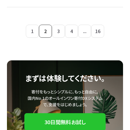
1
2
3
4
...
16
まずは体験してください。
寄付をもっとシンプルに、もっと自由に。
国内No.1のオールインワン寄付DXシステム
で、
支援をはじめましょう。
30日間無料お試し