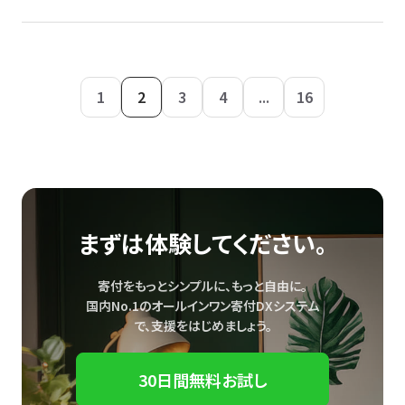
1
2
3
4
...
16
まずは体験してください。
寄付をもっとシンプルに、もっと自由に。
国内No.1のオールインワン寄付DXシステム
で、
支援をはじめましょう。
30日間無料お試し