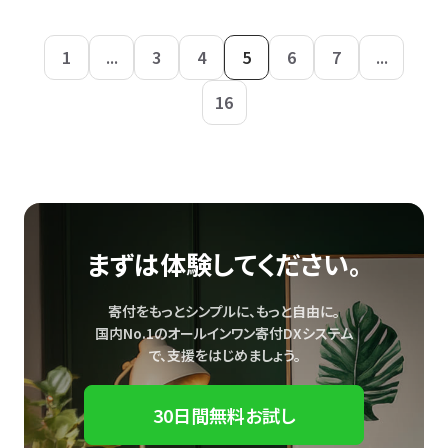
1
...
3
4
5
6
7
...
16
まずは体験してください。
寄付をもっとシンプルに、もっと自由に。
国内No.1のオールインワン寄付DXシステム
で、
支援をはじめましょう。
30日間無料お試し