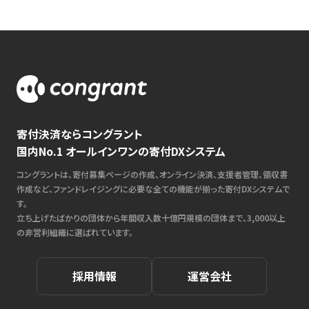
寄付決済ならコングラント
国内No.1 オールインワンの寄付DXシステム
コングラントは、寄付募集ページの作成、オンライン決済、支援者管理、領収書
作成など、ファンドレイジングに必要な全ての機能が揃った寄付DXシステムで
す。
立ち上げたばかりの団体から年間収入数十億円規模の団体まで、3,000以上
の非営利組織に選ばれています。
採用情報
運営会社