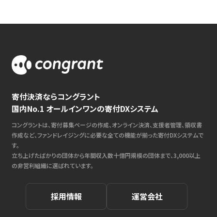
寄付決済ならコングラント
国内No.1 オールインワンの寄付DXシステム
コングラントは、寄付募集ページの作成、オンライン決済、支援者管理、領収書
作成など、ファンドレイジングに必要な全ての機能が揃った寄付DXシステムで
す。
立ち上げたばかりの団体から年間収入数十億円規模の団体まで、3,000以上
の非営利組織に選ばれています。
採用情報
運営会社