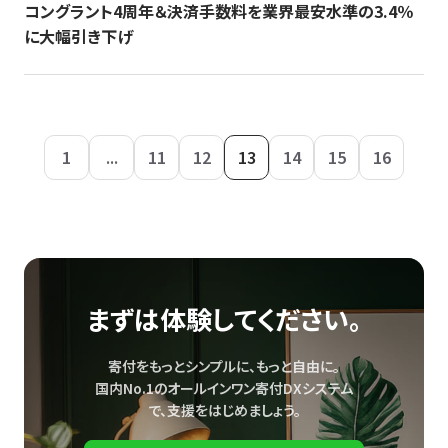
コングラント4周年＆決済手数料を業界最安水準の3.4％
に大幅引き下げ
1
...
11
12
13
14
15
16
まずは体験してください。
寄付をもっとシンプルに、もっと自由に。
国内No.1のオールインワン寄付DXシステム
で、
支援をはじめましょう。