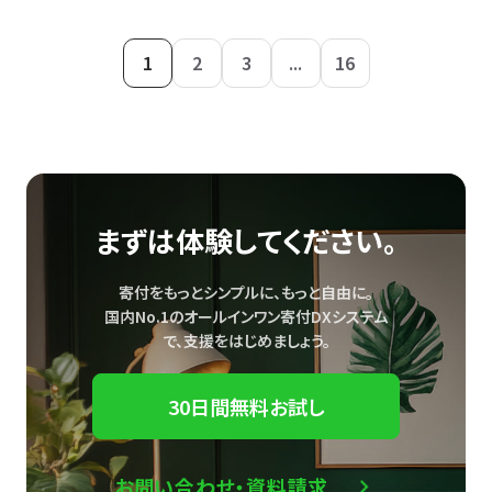
1
2
3
...
16
まずは体験してください。
寄付をもっとシンプルに、もっと自由に。
国内No.1のオールインワン寄付DXシステム
で、
支援をはじめましょう。
30日間無料お試し
お問い合わせ・資料請求