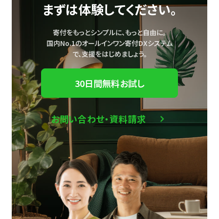
まずは体験してください。
寄付をもっとシンプルに、もっと自由に。
国内No.1のオールインワン寄付DXシステム
で、
支援をはじめましょう。
30日間無料お試し
お問い合わせ・資料請求