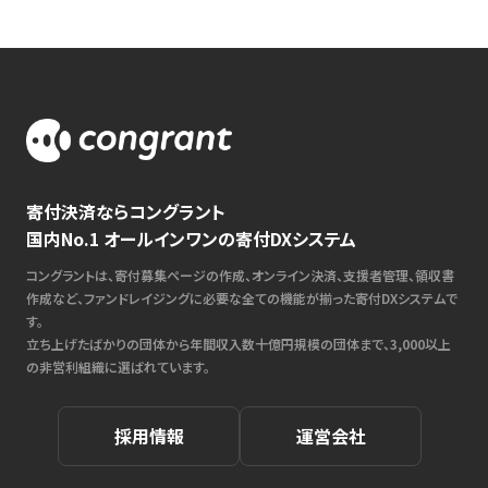
寄付決済ならコングラント
国内No.1 オールインワンの寄付DXシステム
コングラントは、寄付募集ページの作成、オンライン決済、支援者管理、領収書
作成など、ファンドレイジングに必要な全ての機能が揃った寄付DXシステムで
す。
立ち上げたばかりの団体から年間収入数十億円規模の団体まで、3,000以上
の非営利組織に選ばれています。
採用情報
運営会社