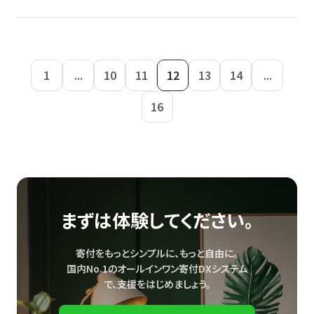
1
...
10
11
12
13
14
...
16
まずは体験してください。
寄付をもっとシンプルに、もっと自由に。
国内No.1のオールインワン寄付DXシステム
で、
支援をはじめましょう。