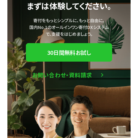
まずは体験してください。
寄付をもっとシンプルに、もっと自由に。
国内No.1のオールインワン寄付DXシステム
で、
支援をはじめましょう。
30日間無料お試し
お問い合わせ・資料請求