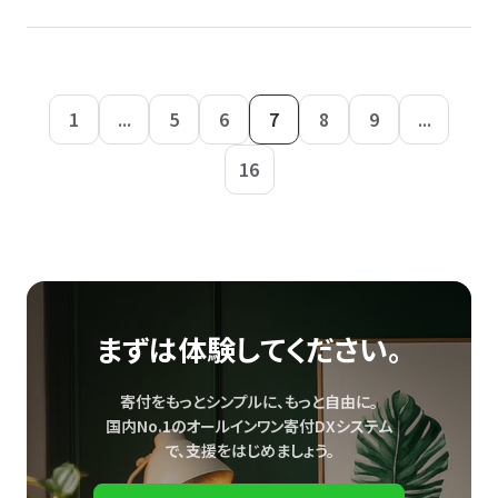
1
...
5
6
7
8
9
...
16
まずは体験してください。
寄付をもっとシンプルに、もっと自由に。
国内No.1のオールインワン寄付DXシステム
で、
支援をはじめましょう。