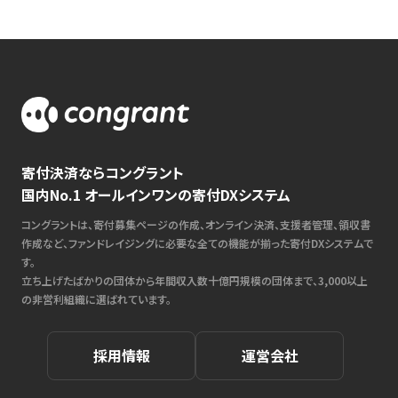
寄付決済ならコングラント
国内No.1 オールインワンの寄付DXシステム
コングラントは、寄付募集ページの作成、オンライン決済、支援者管理、領収書
作成など、ファンドレイジングに必要な全ての機能が揃った寄付DXシステムで
す。
立ち上げたばかりの団体から年間収入数十億円規模の団体まで、3,000以上
の非営利組織に選ばれています。
採用情報
運営会社