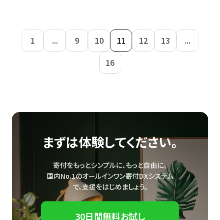
1
...
9
10
11
12
13
...
16
まずは体験してください。
寄付をもっとシンプルに、もっと自由に。
国内No.1のオールインワン寄付DXシステム
で、
支援をはじめましょう。
30日間無料お試し