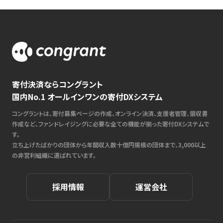
寄付決済ならコングラント
国内No.1 オールインワンの寄付DXシステム
コングラントは、寄付募集ページの作成、オンライン決済、支援者管理、領収書
作成など、ファンドレイジングに必要な全ての機能が揃った寄付DXシステムで
す。
立ち上げたばかりの団体から年間収入数十億円規模の団体まで、3,000以上
の非営利組織に選ばれています。
採用情報
運営会社