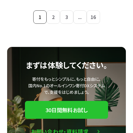
1
2
3
...
16
まずは体験してください。
寄付をもっとシンプルに、もっと自由に。
国内No.1のオールインワン寄付DXシステム
で、
支援をはじめましょう。
30日間無料お試し
お問い合わせ・資料請求