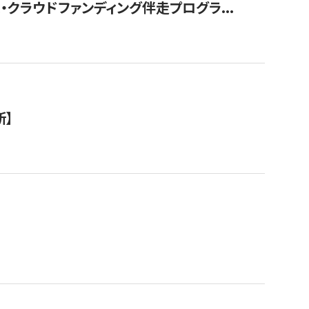
クラウドファンディング伴走プログラ...
新】