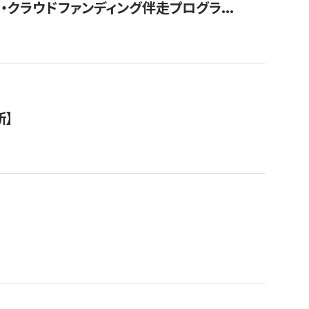
クラウドファンディング伴走プログラ...
新】