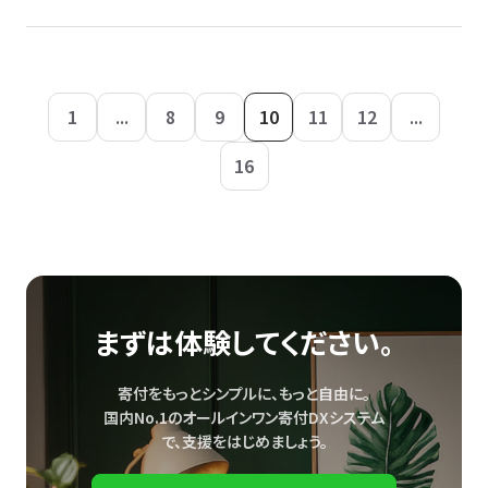
1
...
8
9
10
11
12
...
16
まずは体験してください。
寄付をもっとシンプルに、もっと自由に。
国内No.1のオールインワン寄付DXシステム
で、
支援をはじめましょう。