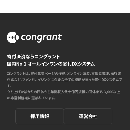
寄付決済ならコングラント
国内No.1 オールインワンの寄付DXシステム
コングラントは、寄付募集ページの作成、オンライン決済、支援者管理、領収書
作成など、ファンドレイジングに必要な全ての機能が揃った寄付DXシステムで
す。
立ち上げたばかりの団体から年間収入数十億円規模の団体まで、3,000以上
の非営利組織に選ばれています。
採用情報
運営会社