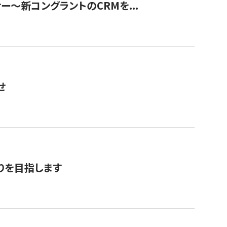
ナー〜新コングラントのCRMを...
せ
りを目指します