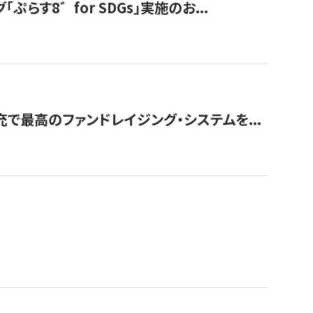
す8゛for SDGs」実施のお...
で最高のファンドレイジング・システムを...