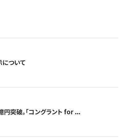
表示について
破。「コングラント for ...