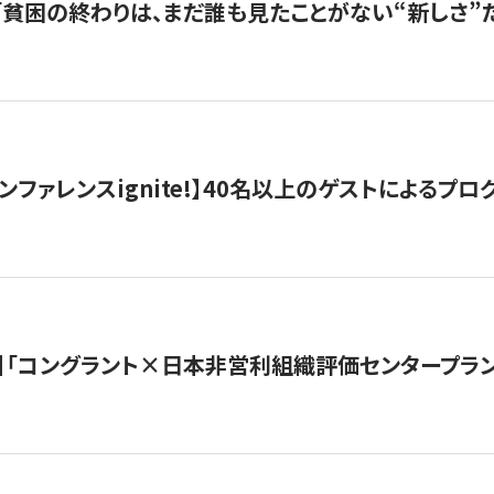
s |「貧困の終わりは、まだ誰も見たことがない“新しさ”だ
ンファレンスignite!】40名以上のゲストによるプログ
】「コングラント×日本非営利組織評価センタープラ