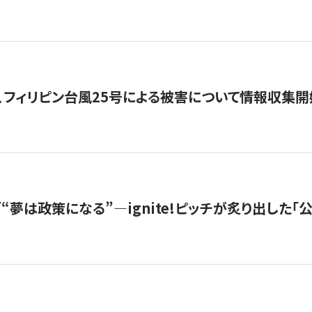
、フィリピン台風25号による被害について情報収集開
s |「“夢は政策になる”—ignite!ピッチが炙り出した