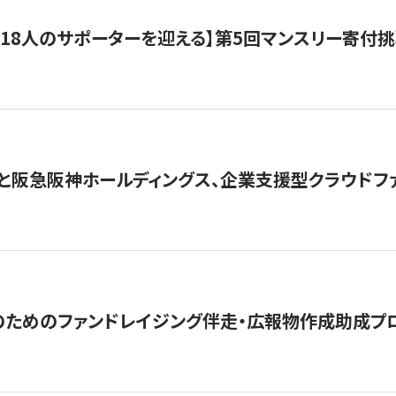
318人のサポーターを迎える】​​第5回マンスリー寄
と阪急阪神ホールディングス、企業支援型クラウドファン
めのファンドレイジング伴走・広報物作成助成プログラム「S