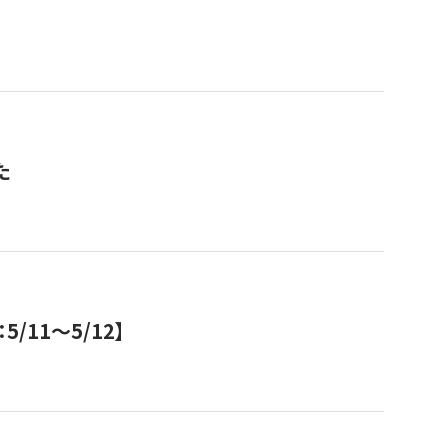
た
11～5/12】