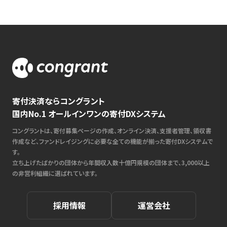
寄付決済ならコングラント
国内No.1 オールインワンの寄付DXシステム
コングラントは、寄付募集ページの作成、オンライン決済、支援者管理、領収書
作成など、ファンドレイジングに必要な全ての機能が揃った寄付DXシステムで
す。
立ち上げたばかりの団体から年間収入数十億円規模の団体まで、3,000以上
の非営利組織に選ばれています。
採用情報
運営会社