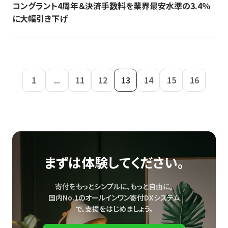
コングラント4周年＆決済手数料を業界最安水準の3.4％
に大幅引き下げ
1
...
11
12
13
14
15
16
まずは体験してください。
寄付をもっとシンプルに、もっと自由に。
国内No.1のオールインワン寄付DXシステム
で、
支援をはじめましょう。