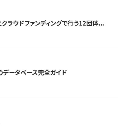
ラウドファンディングで行う12団体...
GOのデータベース完全ガイド
。