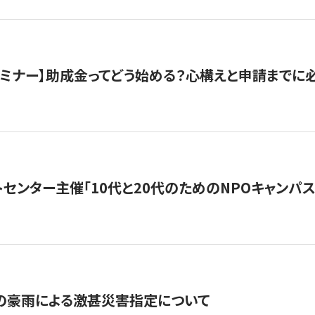
催セミナー】助成金ってどう始める？心構えと申請までに
トセンター主催「10代と20代のためのNPOキャンパ
の豪雨による激甚災害指定について