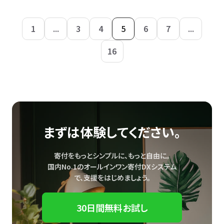
1
...
3
4
5
6
7
...
16
まずは体験してください。
寄付をもっとシンプルに、もっと自由に。
国内No.1のオールインワン寄付DXシステム
で、
支援をはじめましょう。
30日間無料お試し