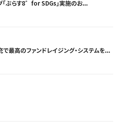
す8゛for SDGs」実施のお...
で最高のファンドレイジング・システムを...