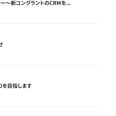
ナー〜新コングラントのCRMを...
せ
りを目指します