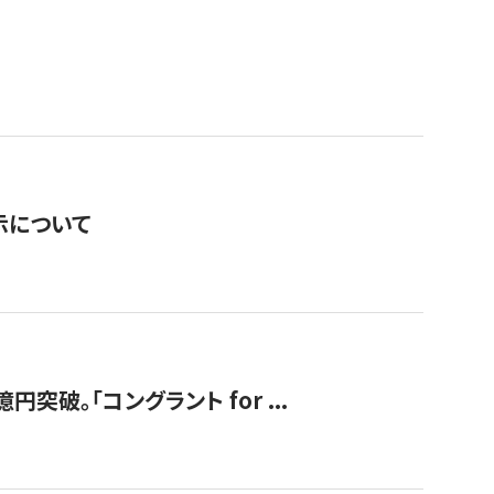
表示について
破。「コングラント for ...