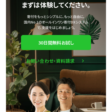
まずは体験してください。
寄付をもっとシンプルに、もっと自由に。
国内No.1のオールインワン寄付DXシステム
で、
支援をはじめましょう。
30日間無料お試し
お問い合わせ・資料請求